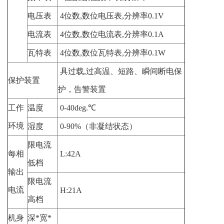
电压表
4
位数
,
数位电压表
,
分辨率
0.1V
电流表
4
位数
,
数位电流表
,
分辨率
0.1A
瓦特表
4
位数
,
数位瓦特表
,
分辨率
0.1W
具过载
,
过高温、短路、瞬间断电保
保护装置
护，告警装置
工作
温度
0-40deg.
℃
环境
湿度
0-90%
（非凝结状态）
限电流
每相
L:42A
低档
输出
限电流
电流
H:21A
高档
机身
深
*
宽
*