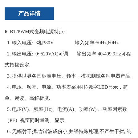
产品详情
IGBT/PWM
式变频电源特点
:
1.
输入电压: 3相380V 输入频率
:50Hz,60Hz.
2.
输出电压
: 0~520VAC
可调
输出频率
:40
-
499.9Hz
可程
式指拔设定
.
3.
提供世界各国标准电压、频率、模拟测试各种电器产品
.
4.
电压、频率、电流、功率表采用
4
位数字
LED
显示，简
单、易读、高解析度
.
5.
电压
(V)
、频率
(Hz)
、电流
(A)
、功率
(W)
、功率因素数
（
PF
）视窗同时量测、显示
.
6.
无幅射干扰
,
含谐波成份小
,
并经特殊处理
,
不产生干扰
,
纯