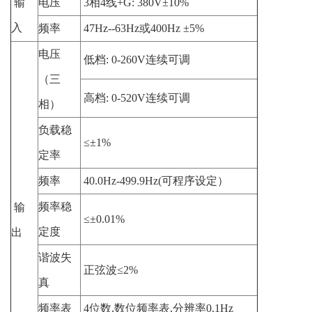
输
电压
3
相
4
线
+G: 380V±10%
入
频率
47Hz--63Hz
或
400Hz ±5%
电压
低档:
0-260V连续可调
（三
高档
: 0-520V连续可调
相）
负载稳
≤±1%
定率
频率
40.0Hz-499.9Hz(
可程序设定）
频率稳
输
≤±0.01%
定度
出
谐波失
正弦波
≤2%
真
频率表
4
位数
,
数位频率表
,
分辨率
0.1Hz