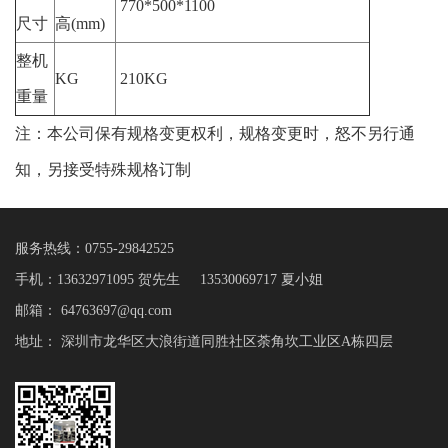
770*500*1100
尺寸
高(mm)
整机
KG
210KG
重量
注：本公司保有规格变更权利，规格变更时，怒不另行通
知，另接受特殊规格订制
服务热线：
0755-29842525
手机：13632971095 贺先生 13530069717 夏小姐
邮箱：
64763697@qq.com
地址： 深圳市龙华区大浪街道同胜社区荼角坎工业区A栋四层