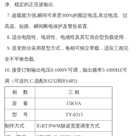
净、稳定的正弦波输出
.
7.
超载能力强,瞬间可承受
300%
的额定电流
,
具过电流、过
高温、短路、瞬间断电保护及警告装置
.
8
.
适合电阻性、电容性、电感性及其它混合型负载使用
.
9.
逆变部分采用星型方式，每相可独立带载，适应三相完
全不平衡负载
.
10.
接受订制输出电压
0-1000V
可调，输出频率
5-1000HZ
可
调
（可连PLC,选配RS232和RS485)
相
数
三 相
容
量
15KVA
型
号
TY-8315
制作方式
IGBT/PWM
脉波宽度调变方式