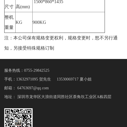
1500*860*1435
尺寸
高(mm)
整机
KG
900KG
重量
注：本公司保有规格变更权利，规格变更时，怒不另行通
知，另接受特殊规格订制
服务热线：
0755-29842525
手机：13632971095 贺先生 13530069717 夏小姐
邮箱：
64763697@qq.com
地址： 深圳市龙华区大浪街道同胜社区荼角坎工业区A栋四层