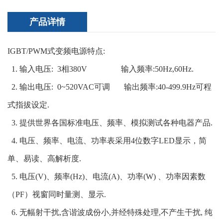
产品详情
IGBT/PWM
式变频电源特点
:
1.
输入电压: 3相380V 输入频率
:50Hz,60Hz.
2.
输出电压
: 0~520VAC
可调
输出频率
:40
-
499.9Hz
可程
式指拔设定
.
3.
提供世界各国标准电压、频率、模拟测试各种电器产品
.
4.
电压、频率、电流、功率表采用
4
位数字
LED
显示，简
单、易读、高解析度
.
5.
电压
(V)
、频率
(Hz)
、电流
(A)
、功率
(W)
、功率因素数
（
PF
）视窗同时量测、显示
.
6.
无幅射干扰
,
含谐波成份小
,
并经特殊处理
,
不产生干扰
,
纯