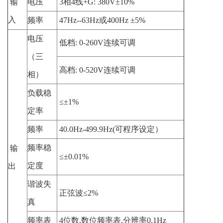
输
电压
3
相
4
线
+G: 380V±10%
入
频率
47Hz--63Hz
或
400Hz ±5%
电压
低档:
0-260V连续可调
（三
高档
: 0-520V连续可调
相）
负载稳
≤±1%
定率
频率
40.0Hz-499.9Hz(
可程序设定）
频率稳
输
≤±0.01%
定度
出
谐波失
正弦波
≤2%
真
频率表
4
位数
,
数位频率表
,
分辨率
0.1Hz