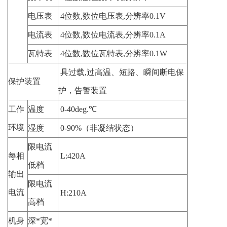
电压表
4
位数
,
数位电压表
,
分辨率
0.1V
电流表
4
位数
,
数位电流表
,
分辨率
0.1A
瓦特表
4
位数
,
数位瓦特表
,
分辨率
0.1W
具过载
,
过高温、短路、瞬间断电保
保护装置
护，告警装置
工作
温度
0-40deg.
℃
环境
湿度
0-90%
（非凝结状态）
限电流
每相
L:420A
低档
输出
限电流
电流
H:210A
高档
机身
深
*
宽
*