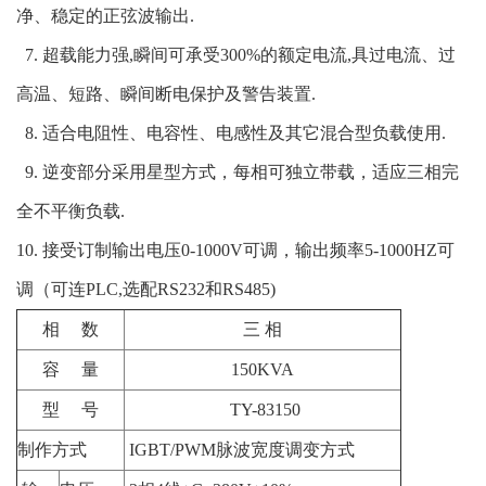
净、稳定的正弦波输出
.
7.
超载能力强,瞬间可承受
300%
的额定电流
,
具过电流、过
高温、短路、瞬间断电保护及警告装置
.
8
.
适合电阻性、电容性、电感性及其它混合型负载使用
.
9.
逆变部分采用星型方式，每相可独立带载，适应三相完
全不平衡负载
.
10.
接受订制输出电压
0-1000V
可调，输出频率
5-1000HZ
可
调
（可连PLC,选配RS232和RS485)
相
数
三 相
容
量
150KVA
型
号
TY-83150
制作方式
IGBT/PWM
脉波宽度调变方式